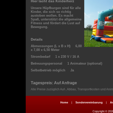
Hier lacht das Kinderherz
Unsere Hüpfburgen sind für alle
Kinder, die sich so richtig
austoben wollen. Es macht
Spaß, unterstützt die allgemeine
Fitness und fördert die Lust auf
Bewegung.
Details
Abmessungen (L x B x H) 6,00
x 7,00 x 6,50 Meter
Strombedarf 1 x 230 V / 16 A
Betreuungspersonal 1 Animateur (optional)
Selbstbetrieb möglich Ja
Tagespreis: Auf Anfrage
Alle Preise zuzüglich Auf-, Abbau, Transportkosten und Ani
Home
|
Sondervereinbarung
|
A
Copyright © 2026